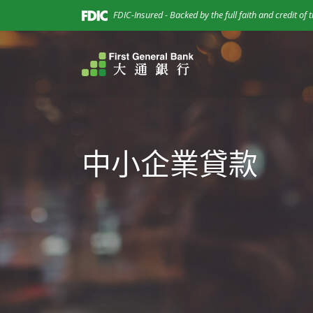
Home
Download
(Opens in a new Window)
FDIC-Insured - Backed by the full faith and credit of
Skip
Acrobat
to
Reader
main
5.0
年大通銀行保留所有權利。
content
or
Skip
higher
to
to
footer
view
.pdf
中小企業貸款
files.