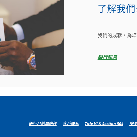
了解我們
我們的成就，為您
銀行訊息
(Opens
(Opens
銀行月結單附件
客戶隱私
Title VI & Section 504
安
in
in
a
a