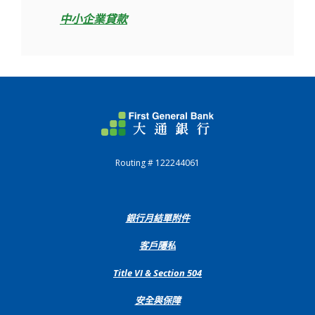
中小企業貸款
First General Bank
Routing # 122244061
(Opens
銀行月結單附件
in
a
客戶隱私
new
Window)
(Opens
Title VI & Section 504
in
a
安全與保障
new