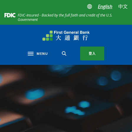
Home
Download
English
中文
Skip
Acrobat
(Opens in a new Window)
FDIC-Insured - Backed by the full faith and credit of the U.S.
to
Reader
Government
main
5.0
content
or
年大通銀行保留所有權利。
Skip
higher
to
to
footer
view
MENU
登入
Toggle navigation
.pdf
files.